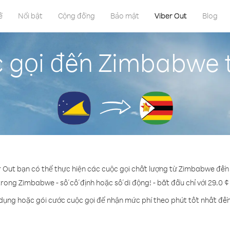
ề
Nổi bật
Cộng đồng
Bảo mật
Viber Out
Blog
 gọi đến Zimbabwe 
r Out bạn có thể thực hiện các cuộc gọi chất lượng từ Zimbabwe đến
trong Zimbabwe - số cố định hoặc số di động! - bắt đầu chỉ với 29.0 
 dụng hoặc gói cước cuộc gọi để nhận mức phí theo phút tốt nhất đ