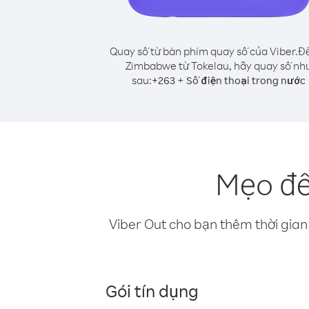
Quay số từ bàn phím quay số của Viber.
Để
Zimbabwe từ Tokelau, hãy quay số nh
sau:
+
+
263
Số điện thoại trong nước
Mẹo để
Viber Out cho bạn thêm thời gian 
Gói tín dụng