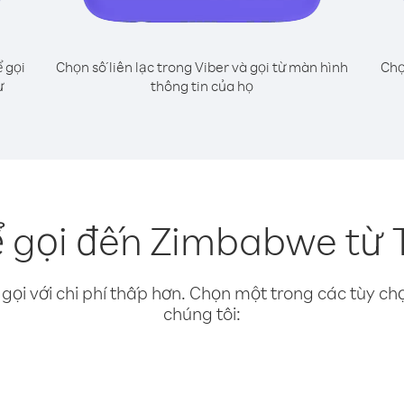
 gọi
Chọn số liên lạc trong Viber và gọi từ màn hình
Chọ
ư
thông tin của họ
 gọi đến Zimbabwe từ 
gọi với chi phí thấp hơn. Chọn một trong các tùy chọ
chúng tôi: