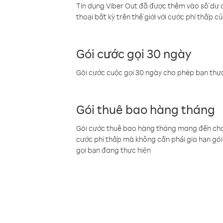
Tín dụng Viber Out đã được thêm vào số dư củ
thoại bất kỳ trên thế giới với cước phí thấp củ
Gói cước gọi 30 ngày
Gói cước cuộc gọi 30 ngày cho phép bạn thực
Gói thuê bao hàng tháng
Gói cước thuê bao hàng tháng mang đến cho b
cước phí thấp mà không cần phải gia hạn gói 
gọi bạn đang thực hiện