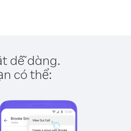
t dễ dàng.
ạn có thể: