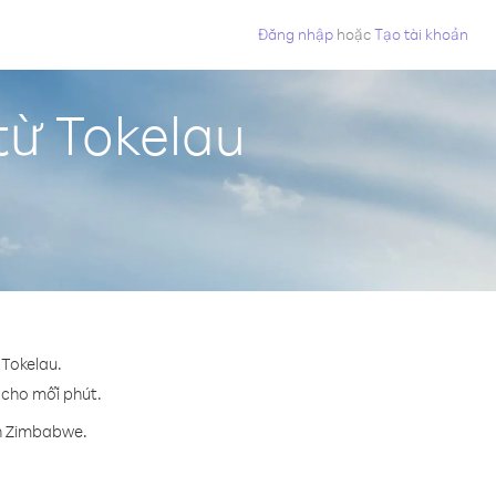
Đăng nhập
hoặc
Tạo tài khoản
từ Tokelau
 Tokelau.
¢ cho mỗi phút.
ến Zimbabwe.