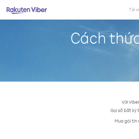
Tải v
Cách thức
Với Vibe
Gọi số bất kỳ 
Mua gói tín