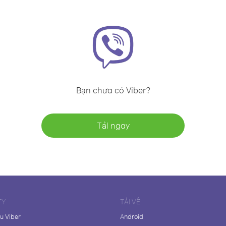
Bạn chưa có Viber?
Tải ngay
TY
TẢI VỀ
ệu Viber
Android