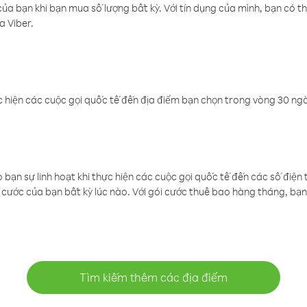
a bạn khi bạn mua số lượng bất kỳ. Với tín dụng của mình, bạn có th
a Viber.
 hiện các cuộc gọi quốc tế đến địa điểm bạn chọn trong vòng 30 ngày
ạn sự linh hoạt khi thực hiện các cuộc gọi quốc tế đến các số điện 
cước của bạn bất kỳ lúc nào. Với gói cước thuê bao hàng tháng, bạn 
Tìm kiếm thêm các địa điểm