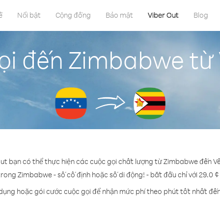
ề
Nổi bật
Cộng đồng
Bảo mật
Viber Out
Blog
ọi đến Zimbabwe từ 
Out bạn có thể thực hiện các cuộc gọi chất lượng từ Zimbabwe đến Vê
trong Zimbabwe - số cố định hoặc số di động! - bắt đầu chỉ với 29.0 
 dụng hoặc gói cước cuộc gọi để nhận mức phí theo phút tốt nhất đ