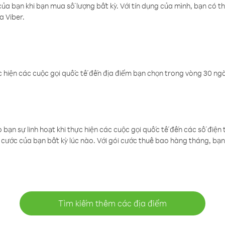
a bạn khi bạn mua số lượng bất kỳ. Với tín dụng của mình, bạn có th
a Viber.
 hiện các cuộc gọi quốc tế đến địa điểm bạn chọn trong vòng 30 ngày
ạn sự linh hoạt khi thực hiện các cuộc gọi quốc tế đến các số điện 
cước của bạn bất kỳ lúc nào. Với gói cước thuê bao hàng tháng, bạn 
Tìm kiếm thêm các địa điểm