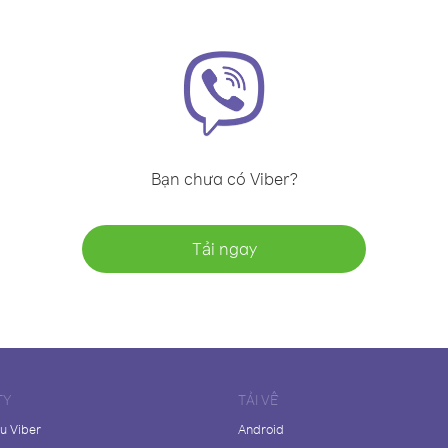
Bạn chưa có Viber?
Tải ngay
TY
TẢI VỀ
ệu Viber
Android