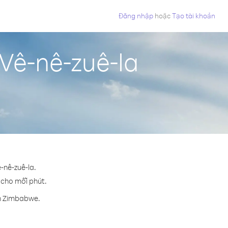
Đăng nhập
hoặc
Tạo tài khoản
Vê-nê-zuê-la
-nê-zuê-la.
¢ cho mỗi phút.
ến Zimbabwe.