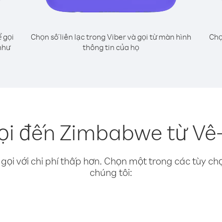
 gọi
Chọn số liên lạc trong Viber và gọi từ màn hình
Chọ
như
thông tin của họ
ọi đến Zimbabwe từ Vê-
gọi với chi phí thấp hơn. Chọn một trong các tùy chọ
chúng tôi: