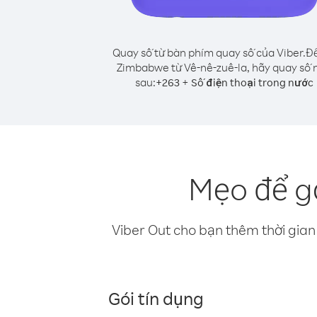
Quay số từ bàn phím quay số của Viber.
Để
Zimbabwe từ Vê-nê-zuê-la, hãy quay số 
sau:
+
+
263
Số điện thoại trong nước
Mẹo để g
Viber Out cho bạn thêm thời gian 
Gói tín dụng