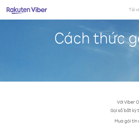
Tải v
Cách thức g
Với Viber 
Gọi số bất kỳ 
Mua gói tín