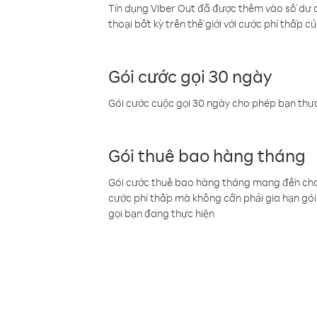
Tín dụng Viber Out đã được thêm vào số dư củ
thoại bất kỳ trên thế giới với cước phí thấp củ
Gói cước gọi 30 ngày
Gói cước cuộc gọi 30 ngày cho phép bạn thực
Gói thuê bao hàng tháng
Gói cước thuê bao hàng tháng mang đến cho b
cước phí thấp mà không cần phải gia hạn gói 
gọi bạn đang thực hiện