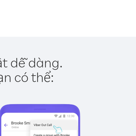
t dễ dàng.
ạn có thể: