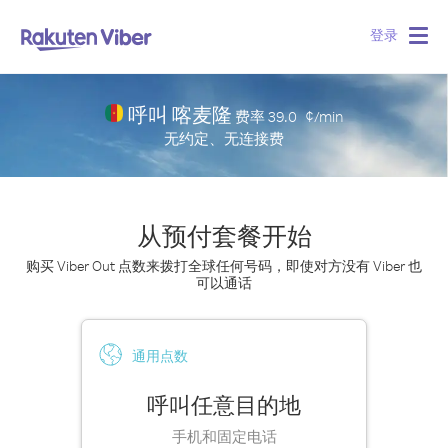
登录
Togg
navig
呼叫 喀麦隆
费率
39.0
¢/min
无约定、无连接费
从预付套餐开始
购买 Viber Out 点数来拨打全球任何号码，即使对方没有 Viber 也
可以通话
通用点数
呼叫任意目的地
手机和固定电话