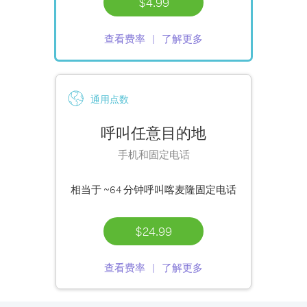
$4.99
查看费率
了解更多
通用点数
呼叫任意目的地
手机和固定电话
相当于
~64 分钟
呼叫喀麦隆固定电话
$24.99
查看费率
了解更多