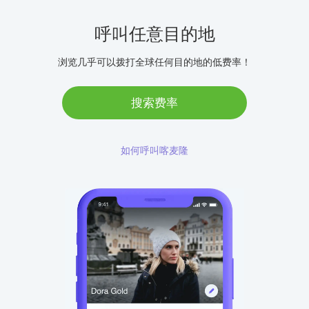
呼叫任意目的地
浏览几乎可以拨打全球任何目的地的低费率！
搜索费率
如何呼叫喀麦隆