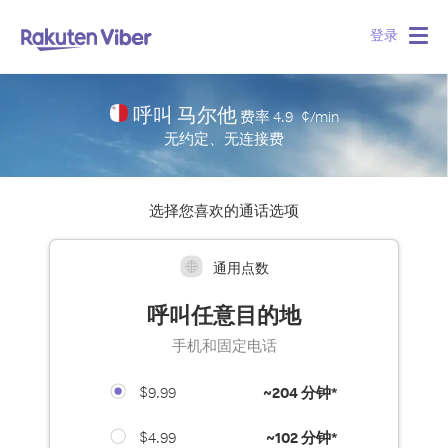
登录
Togg
navig
呼叫 马尔他
费率
4.9
¢/min
无约定、无连接费
选择您喜欢的通话选项
通用点数
呼叫任意目的地
手机和固定电话
$9.99
~
204 分钟*
$4.99
~
102 分钟*