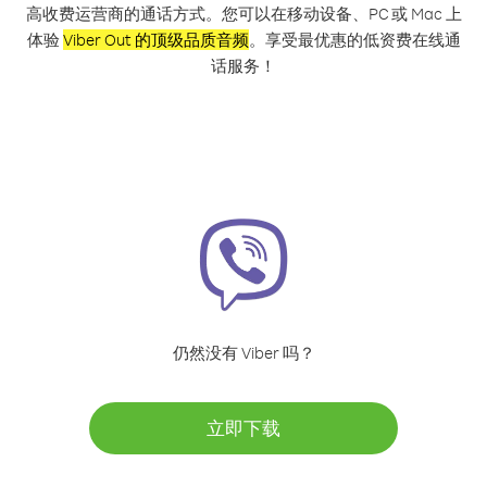
高收费运营商的通话方式。您可以在移动设备、PC 或 Mac 上
体验
Viber Out 的顶级品质音频
。享受最优惠的低资费在线通
话服务！
仍然没有 Viber 吗？
立即下载