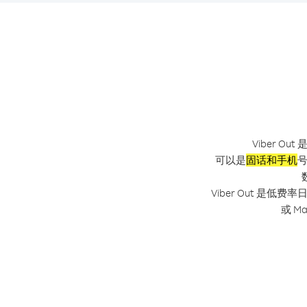
Viber Out
可以是
固话和手机
号
Viber Out 
或 M