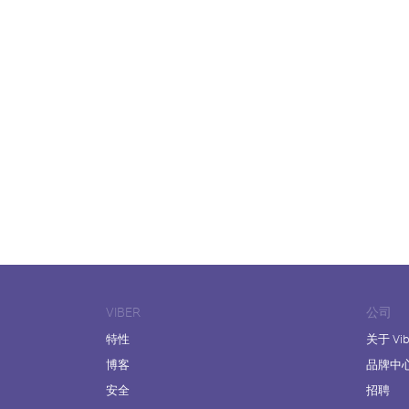
VIBER
公司
特性
关于 Vib
博客
品牌中
安全
招聘