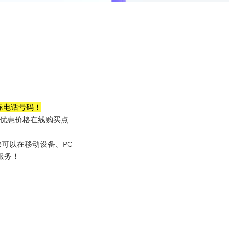
际电话号码！
以优惠价格在线购买点
。
您可以在移动设备、PC
服务！