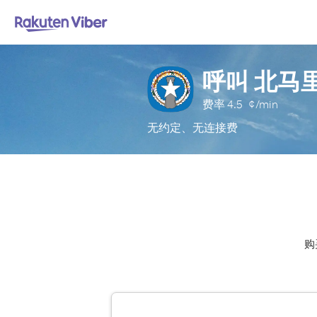
呼叫 北马
费率
4.5
¢/min
无约定、无连接费
购