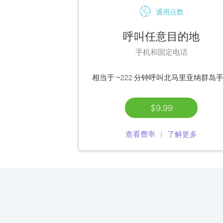
通用点数
呼叫任意目的地
手机和固定电话
相当于
~222 分钟
呼叫北马里亚纳群岛
$9.99
查看费率
了解更多