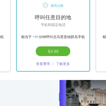
通用点数
呼叫任意目的地
手机和固定电话
手机
相当于
~111 分钟
呼叫北马里亚纳群岛手机
$4.99
查看费率
了解更多