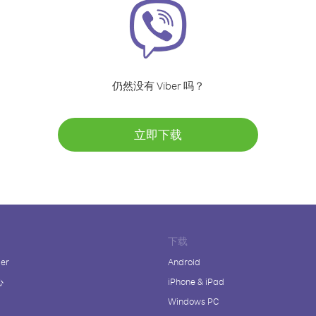
仍然没有 Viber 吗？
立即下载
下载
er
Android
心
iPhone & iPad
Windows PC