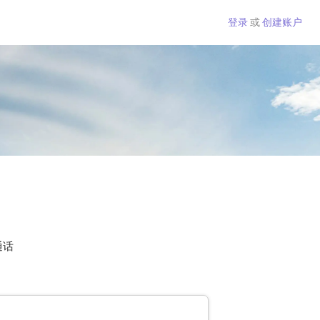
登录
或
创建账户
通话