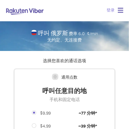
最热门
登录
Togg
navig
呼叫 俄罗斯
费率
6.0
¢/min
无约定、无连接费
选择您喜欢的通话选项
通用点数
呼叫任意目的地
手机和固定电话
$9.99
~
77 分钟*
$4.99
~
39 分钟*