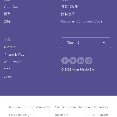
Viber Out
条款和政策
费率
隐私政策
支持
Customer Complaints Code
下载
简体中文
Android
iPhone & iPad
Windows PC
Mac
©
2026
Viber Media S.à r.l.
Linux
Rakuten Viki
Rakuten Kobo
Rakuten Travel
Rakuten Marketing
Rakuten Insight
Rakuten TV
About Rakuten