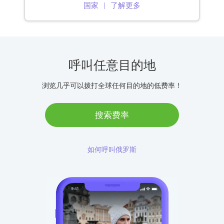
国家
了解更多
呼叫任意目的地
浏览几乎可以拨打全球任何目的地的低费率！
搜索费率
如何呼叫俄罗斯