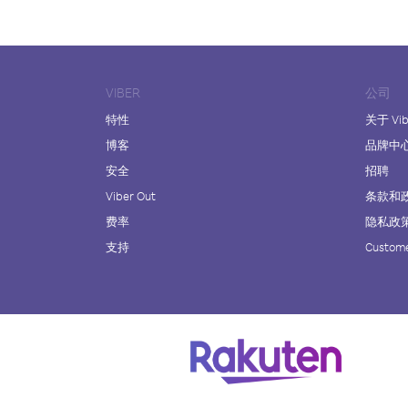
VIBER
公司
特性
关于 Vib
博客
品牌中
安全
招聘
Viber Out
条款和
费率
隐私政
支持
Custome