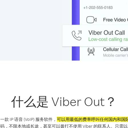
什么是 Viber Out？
 是一款 IP 语音 (VoIP) 服务软件，
可以用最低的费率呼叫任何国内和国
码，不限本地或长途，甚至可以拨打不使用 Viber 的联系人。只需