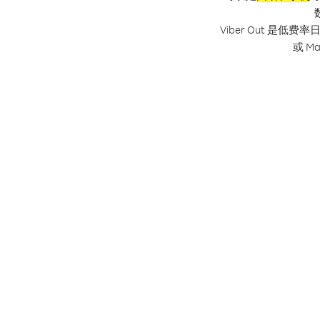
Viber Out 
或 M