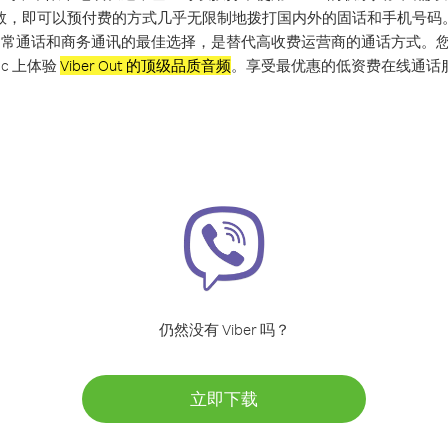
数，即可以预付费的方式几乎无限制地拨打国内外的固话和手机号码
是低费率日常通话和商务通讯的最佳选择，是替代高收费运营商的通话方式。
ac 上体验
Viber Out 的顶级品质音频
。享受最优惠的低资费在线通话
仍然没有 Viber 吗？
立即下载