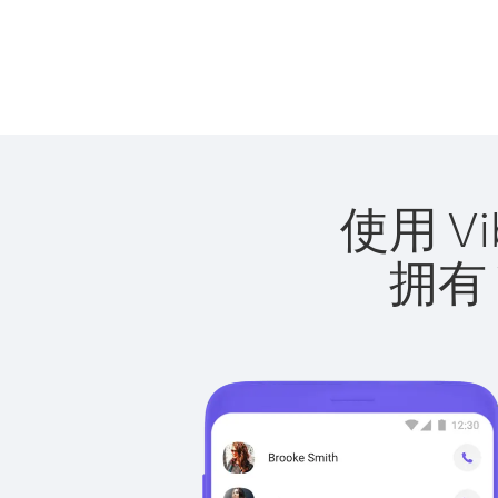
使用 V
拥有 