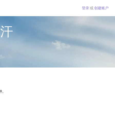
登录
或
创建账户
富汗
钟。