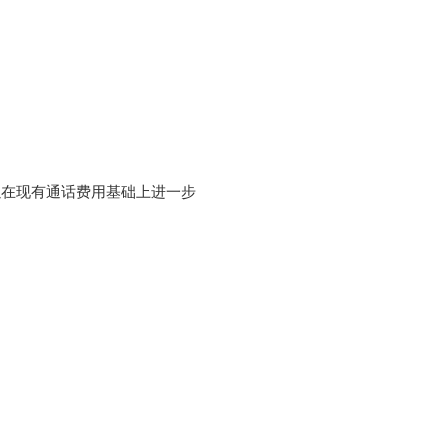
以在现有通话费用基础上进一步