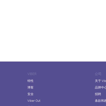
VIBER
公司
特性
关于 Vib
博客
品牌中
安全
招聘
Viber Out
条款和