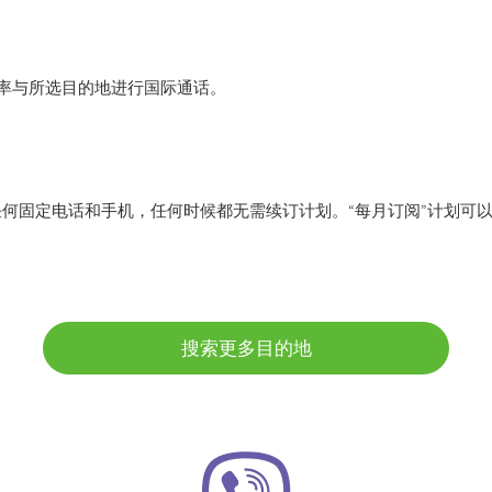
r 低费率与所选目的地进行国际通话。
任何固定电话和手机，任何时候都无需续订计划。“每月订阅”计划可
搜索更多目的地