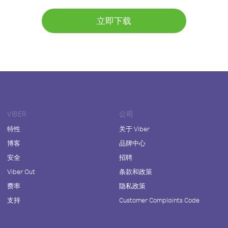
立即下载
VIBER
公司
特性
关于 Viber
博客
品牌中心
安全
招聘
Viber Out
条款和政策
费率
隐私政策
支持
Customer Complaints Code