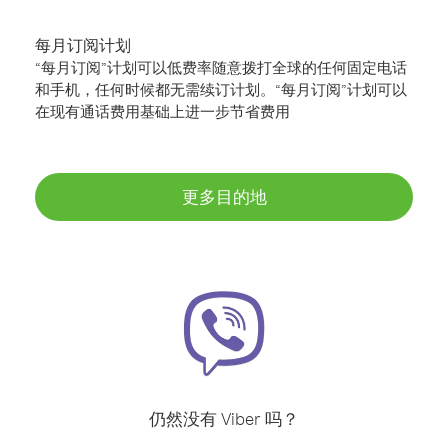
每月订阅计划
“每月订阅”计划可以低费率随意拨打全球的任何固定电话
和手机，任何时候都无需续订计划。“每月订阅”计划可以
在现有通话费用基础上进一步节省费用
更多目的地
仍然没有 Viber 吗？