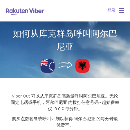
登录
Togg
navig
如何从库克群岛呼叫阿尔巴
尼亚
Viber Out 可以从库克群岛高质量呼叫阿尔巴尼亚。
无论
固定电话或手机，阿尔巴尼亚 内拨打任意号码 - 起始费率
仅 19.0 ¢ 每分钟。
购买点数套餐或呼叫计划以获得 阿尔巴尼亚 的每分钟最
优费率。