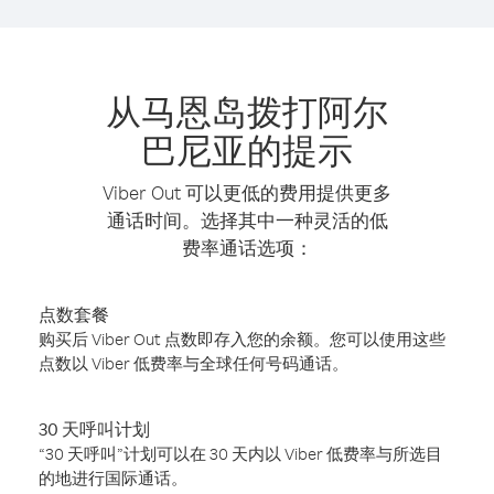
从马恩岛拨打阿尔
巴尼亚的提示
Viber Out 可以更低的费用提供更多
通话时间。选择其中一种灵活的低
费率通话选项：
点数套餐
购买后 Viber Out 点数即存入您的余额。您可以使用这些
点数以 Viber 低费率与全球任何号码通话。
30 天呼叫计划
“30 天呼叫”计划可以在 30 天内以 Viber 低费率与所选目
的地进行国际通话。