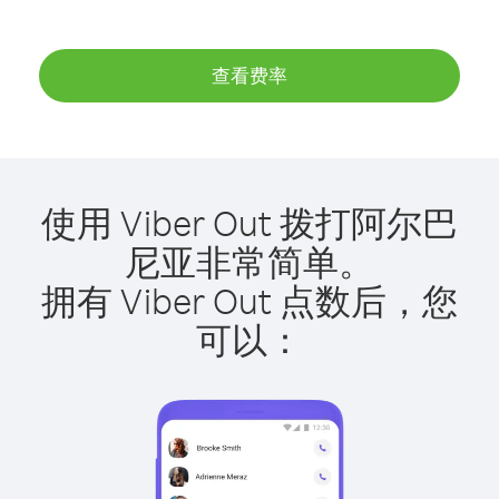
查看费率
使用 Viber Out 拨打阿尔巴
尼亚非常简单。
拥有 Viber Out 点数后，您
可以：