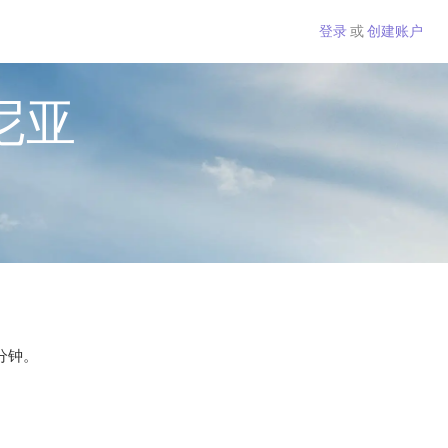
登录
或
创建账户
尼亚
每分钟。