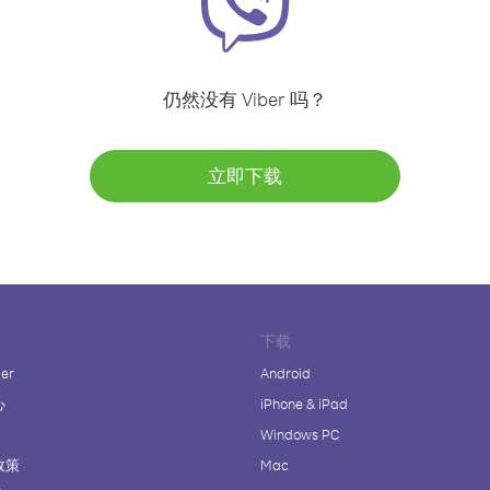
仍然没有 Viber 吗？
立即下载
下载
er
Android
心
iPhone & iPad
Windows PC
政策
Mac