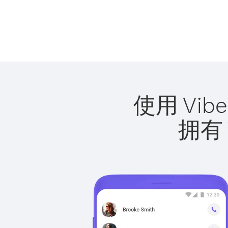
使用 Vi
拥有 