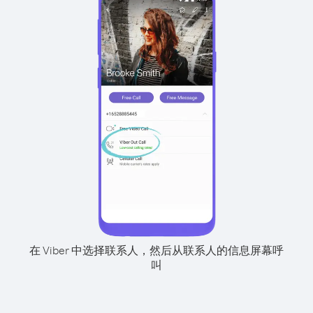
在 Viber 中选择联系人，然后从联系人的信息屏幕呼
叫