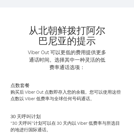
从北朝鲜拨打阿尔
巴尼亚的提示
Viber Out 可以更低的费用提供更多
通话时间。选择其中一种灵活的低
费率通话选项：
点数套餐
购买后 Viber Out 点数即存入您的余额。您可以使用这些
点数以 Viber 低费率与全球任何号码通话。
30 天呼叫计划
“30 天呼叫”计划可以在 30 天内以 Viber 低费率与所选目
的地进行国际通话。