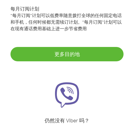
每月订阅计划
“每月订阅”计划可以低费率随意拨打全球的任何固定电话
和手机，任何时候都无需续订计划。“每月订阅”计划可以
在现有通话费用基础上进一步节省费用
更多目的地
仍然没有 Viber 吗？