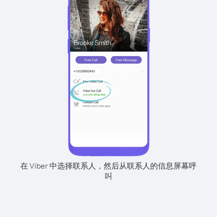
在 Viber 中选择联系人，然后从联系人的信息屏幕呼
叫