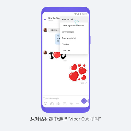
从对话标题中选择“Viber Out 呼叫”