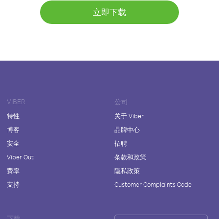
立即下载
VIBER
公司
特性
关于 Viber
博客
品牌中心
安全
招聘
Viber Out
条款和政策
费率
隐私政策
支持
Customer Complaints Code
下载