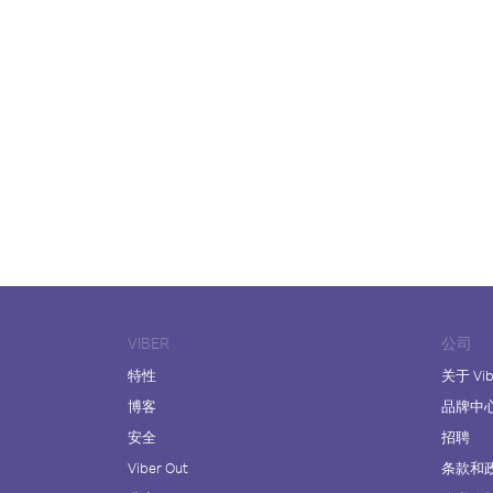
VIBER
公司
特性
关于 Vib
博客
品牌中
安全
招聘
Viber Out
条款和