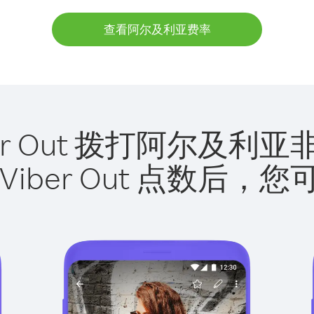
查看阿尔及利亚费率
ber Out 拨打阿尔及利
Viber Out 点数后，