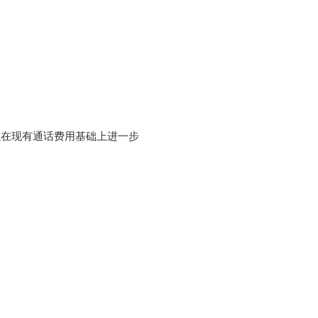
以在现有通话费用基础上进一步