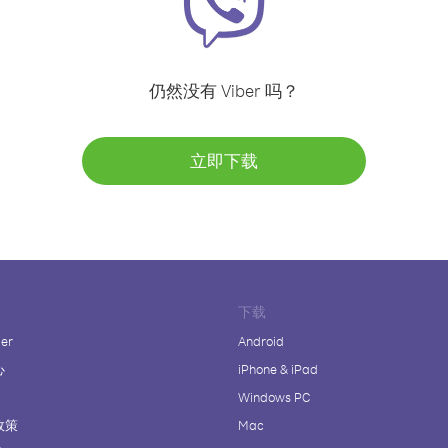
仍然没有 Viber 吗？
立即下载
下载
er
Android
心
iPhone & iPad
Windows PC
政策
Mac