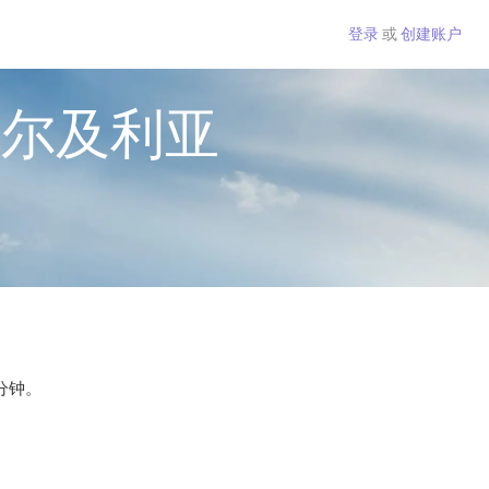
登录
或
创建账户
阿尔及利亚
每分钟。