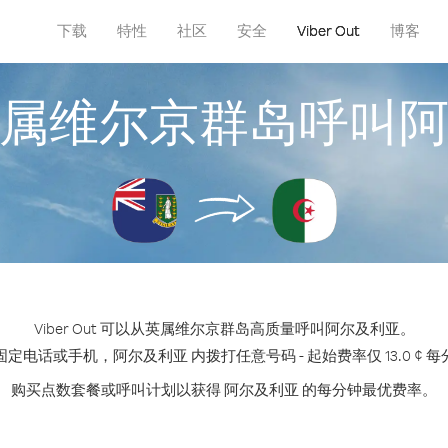
下载
特性
社区
安全
Viber Out
博客
属维尔京群岛呼叫
Viber Out 可以从英属维尔京群岛高质量呼叫阿尔及利亚。
定电话或手机，阿尔及利亚 内拨打任意号码 - 起始费率仅 13.0 ¢ 
购买点数套餐或呼叫计划以获得 阿尔及利亚 的每分钟最优费率。