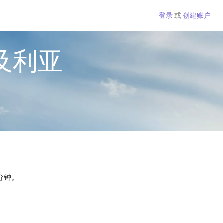
登录
或
创建账户
及利亚
每分钟。