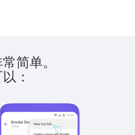
亚非常简单。
您可以：