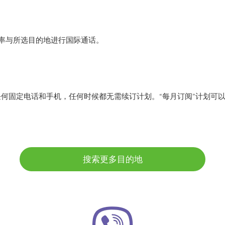
r 低费率与所选目的地进行国际通话。
任何固定电话和手机，任何时候都无需续订计划。“每月订阅”计划可
搜索更多目的地