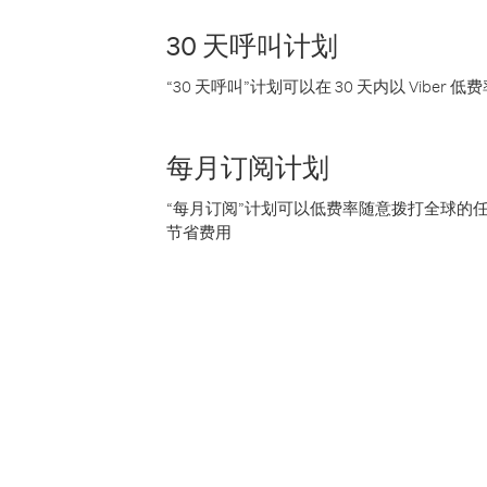
30 天呼叫计划
“30 天呼叫”计划可以在 30 天内以 Vibe
每月订阅计划
“每月订阅”计划可以低费率随意拨打全球的
节省费用