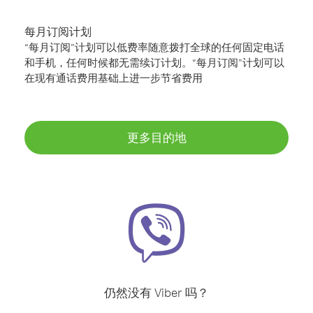
每月订阅计划
“每月订阅”计划可以低费率随意拨打全球的任何固定电话
和手机，任何时候都无需续订计划。“每月订阅”计划可以
在现有通话费用基础上进一步节省费用
更多目的地
仍然没有 Viber 吗？