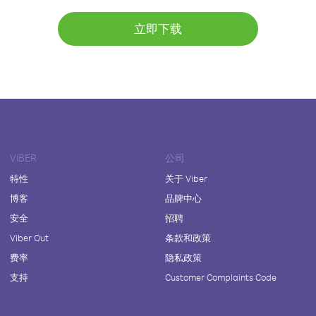
立即下载
VIBER
公司
特性
关于 Viber
博客
品牌中心
安全
招聘
Viber Out
条款和政策
费率
隐私政策
支持
Customer Complaints Code