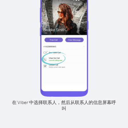
在 Viber 中选择联系人，然后从联系人的信息屏幕呼
叫