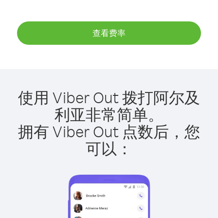
查看费率
使用 Viber Out 拨打阿尔及
利亚非常简单。
拥有 Viber Out 点数后，您
可以：