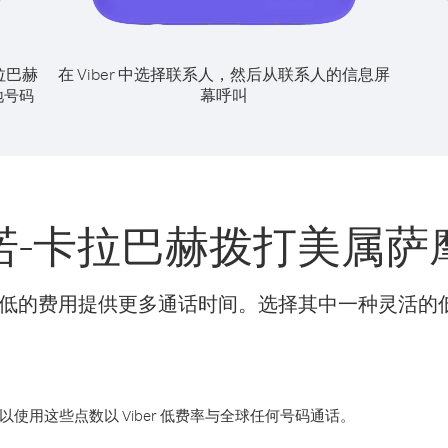
拉巴赫
在 Viber 中选择联系人，然后从联系人的信息屏
幕呼叫
地号码
诺-卡拉巴赫拨打美属萨
t 可以更低的费用提供更多通话时间。选择其中一种灵活
您可以使用这些点数以 Viber 低费率与全球任何号码通话。