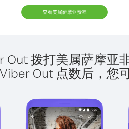
查看美属萨摩亚费率
ber Out 拨打美属萨摩
Viber Out 点数后，