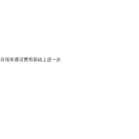
以在现有通话费用基础上进一步