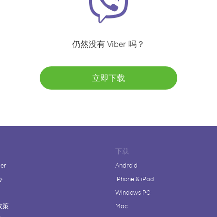
仍然没有 Viber 吗？
立即下载
下载
er
Android
心
iPhone & iPad
Windows PC
政策
Mac