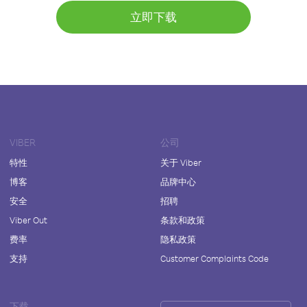
立即下载
VIBER
公司
特性
关于 Viber
博客
品牌中心
安全
招聘
Viber Out
条款和政策
费率
隐私政策
支持
Customer Complaints Code
下载