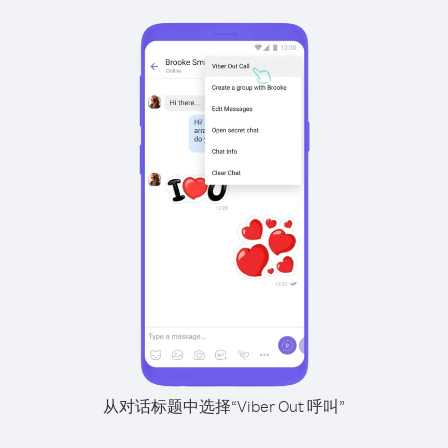
从对话标题中选择“Viber Out 呼叫”