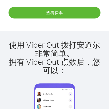
查看费率
使用 Viber Out 拨打安道尔
非常简单。
拥有 Viber Out 点数后，您
可以：