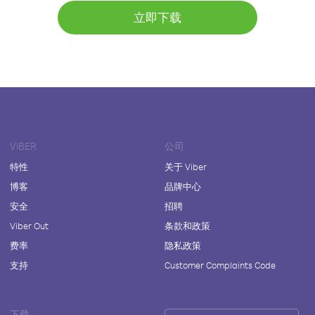
立即下载
VIBER
公司
特性
关于 Viber
博客
品牌中心
安全
招聘
Viber Out
条款和政策
费率
隐私政策
支持
Customer Complaints Code
下载