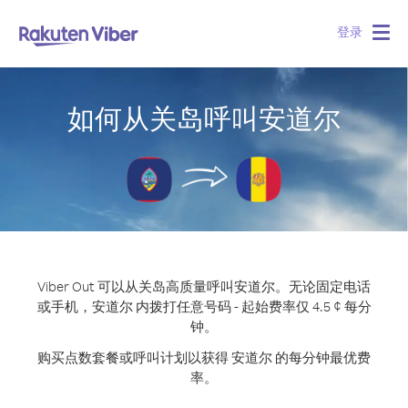
登录
Togg
navig
如何从关岛呼叫安道尔
Viber Out 可以从关岛高质量呼叫安道尔。
无论固定电话
或手机，安道尔 内拨打任意号码 - 起始费率仅 4.5 ¢ 每分
钟。
购买点数套餐或呼叫计划以获得 安道尔 的每分钟最优费
率。