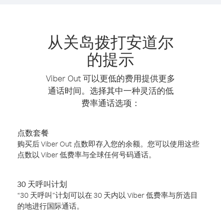
从关岛拨打安道尔
的提示
Viber Out 可以更低的费用提供更多
通话时间。选择其中一种灵活的低
费率通话选项：
点数套餐
购买后 Viber Out 点数即存入您的余额。您可以使用这些
点数以 Viber 低费率与全球任何号码通话。
30 天呼叫计划
“30 天呼叫”计划可以在 30 天内以 Viber 低费率与所选目
的地进行国际通话。