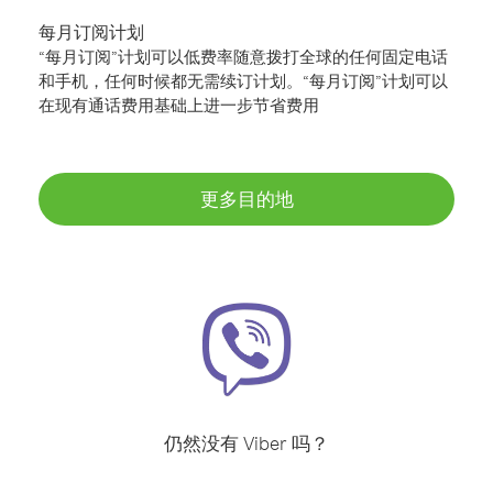
每月订阅计划
“每月订阅”计划可以低费率随意拨打全球的任何固定电话
和手机，任何时候都无需续订计划。“每月订阅”计划可以
在现有通话费用基础上进一步节省费用
更多目的地
仍然没有 Viber 吗？