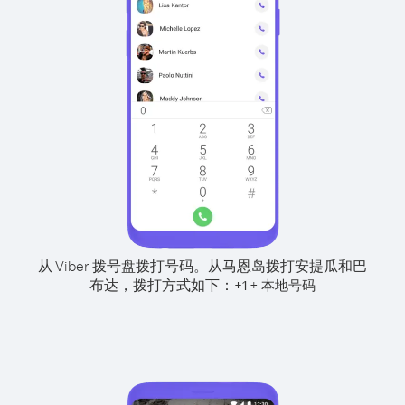
从 Viber 拨号盘拨打号码。
从马恩岛拨打安提瓜和巴
布达，拨打方式如下：
+
+
1
本地号码