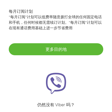
每月订阅计划
“每月订阅”计划可以低费率随意拨打全球的任何固定电话
和手机，任何时候都无需续订计划。“每月订阅”计划可以
在现有通话费用基础上进一步节省费用
更多目的地
仍然没有 Viber 吗？