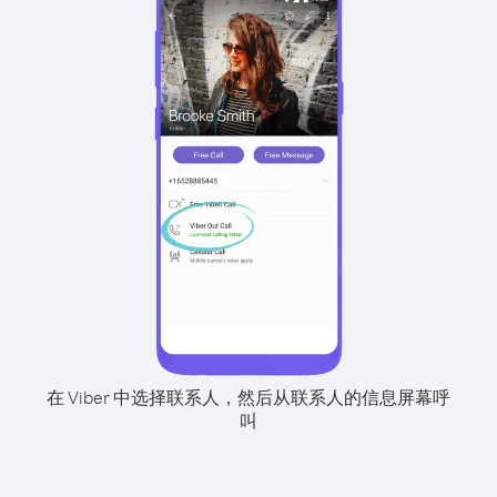
在 Viber 中选择联系人，然后从联系人的信息屏幕呼
叫