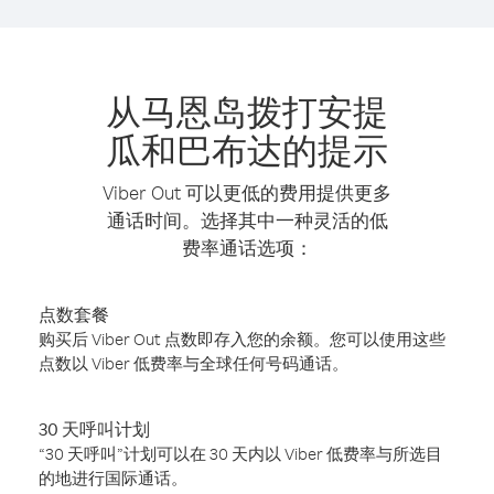
从马恩岛拨打安提
瓜和巴布达的提示
Viber Out 可以更低的费用提供更多
通话时间。选择其中一种灵活的低
费率通话选项：
点数套餐
购买后 Viber Out 点数即存入您的余额。您可以使用这些
点数以 Viber 低费率与全球任何号码通话。
30 天呼叫计划
“30 天呼叫”计划可以在 30 天内以 Viber 低费率与所选目
的地进行国际通话。