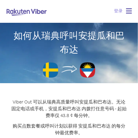
登录
Togg
navig
如何从瑞典呼叫安提瓜和巴
布达
Viber Out 可以从瑞典高质量呼叫安提瓜和巴布达。
无论
固定电话或手机，安提瓜和巴布达 内拨打任意号码 - 起始
费率仅 43.8 ¢ 每分钟。
购买点数套餐或呼叫计划以获得 安提瓜和巴布达 的每分
钟最优费率。