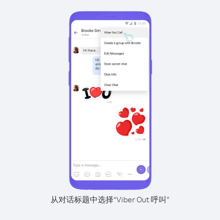
从对话标题中选择“Viber Out 呼叫”