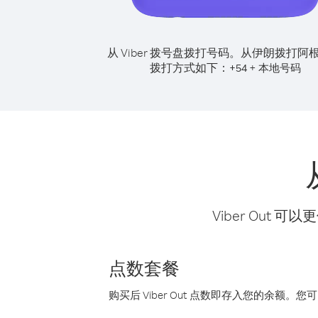
从 Viber 拨号盘拨打号码。
从伊朗拨打阿
拨打方式如下：
+
+
54
本地号码
Viber Ou
点数套餐
购买后 Viber Out 点数即存入您的余额。