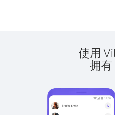
使用 V
拥有 