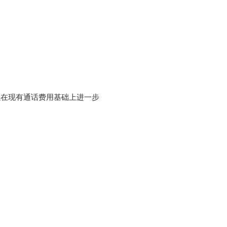
以在现有通话费用基础上进一步