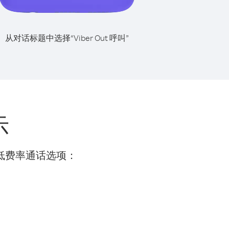
从对话标题中选择“Viber Out 呼叫”
示
的低费率通话选项：