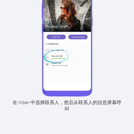
在 Viber 中选择联系人，然后从联系人的信息屏幕呼
叫