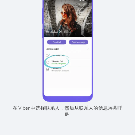
在 Viber 中选择联系人，然后从联系人的信息屏幕呼
叫