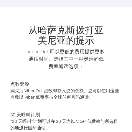
从哈萨克斯拨打亚
美尼亚的提示
Viber Out 可以更低的费用提供更多
通话时间。选择其中一种灵活的低
费率通话选项：
点数套餐
购买后 Viber Out 点数即存入您的余额。您可以使用这些
点数以 Viber 低费率与全球任何号码通话。
30 天呼叫计划
“30 天呼叫”计划可以在 30 天内以 Viber 低费率与所选目
的地进行国际通话。