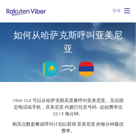
登录
Togg
navig
如何从哈萨克斯呼叫亚美尼
亚
Viber Out 可以从哈萨克斯高质量呼叫亚美尼亚。
无论固
定电话或手机，亚美尼亚 内拨打任意号码 - 起始费率仅
26.1 ¢ 每分钟。
购买点数套餐或呼叫计划以获得 亚美尼亚 的每分钟最优
费率。