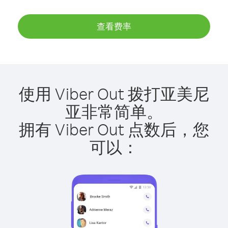
查看费率
使用 Viber Out 拨打亚美尼
亚非常简单。
拥有 Viber Out 点数后，您
可以：