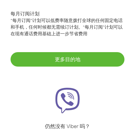
每月订阅计划
“每月订阅”计划可以低费率随意拨打全球的任何固定电话
和手机，任何时候都无需续订计划。“每月订阅”计划可以
在现有通话费用基础上进一步节省费用
更多目的地
仍然没有 Viber 吗？