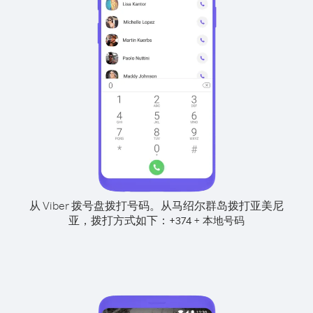
从 Viber 拨号盘拨打号码。
从马绍尔群岛拨打亚美尼
亚，拨打方式如下：
+
+
374
本地号码