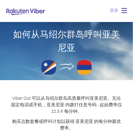
登录
Togg
navig
如何从马绍尔群岛呼叫亚美
尼亚
Viber Out 可以从马绍尔群岛高质量呼叫亚美尼亚。
无论
固定电话或手机，亚美尼亚 内拨打任意号码 - 起始费率仅
22.5 ¢ 每分钟。
购买点数套餐或呼叫计划以获得 亚美尼亚 的每分钟最优
费率。