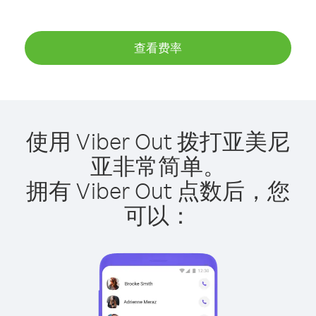
查看费率
使用 Viber Out 拨打亚美尼
亚非常简单。
拥有 Viber Out 点数后，您
可以：