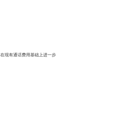
以在现有通话费用基础上进一步