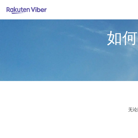
如何
无论