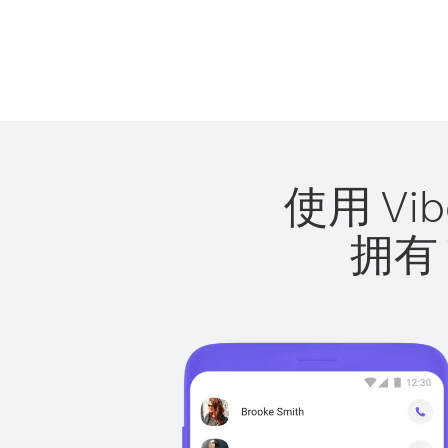
使用 Vi
拥有 