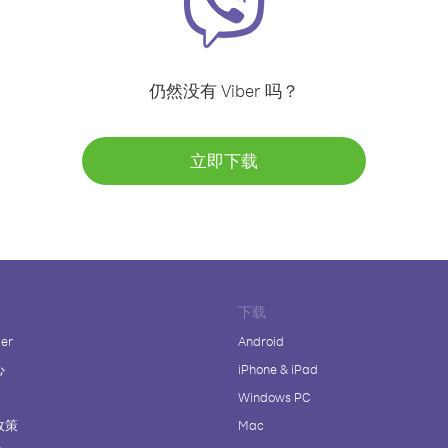
仍然没有 Viber 吗？
立即下载
下载
er
Android
心
iPhone & iPad
Windows PC
政策
Mac