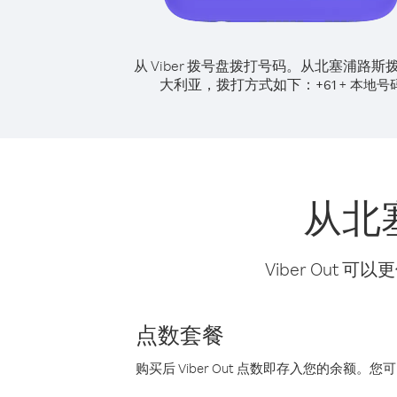
从 Viber 拨号盘拨打号码。
从北塞浦路斯
大利亚，拨打方式如下：
+
+
61
本地号
从北
Viber Ou
点数套餐
购买后 Viber Out 点数即存入您的余额。