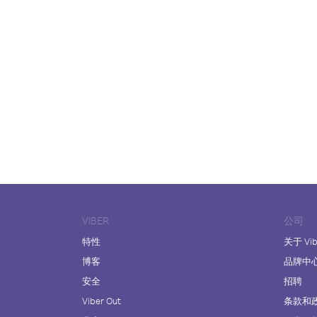
VIBER
公司
特性
关于 Vib
博客
品牌中
安全
招聘
Viber Out
条款和