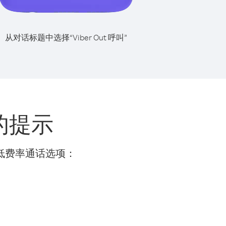
从对话标题中选择“Viber Out 呼叫”
的提示
的低费率通话选项：