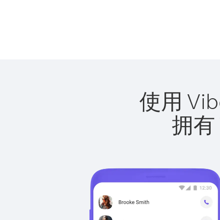
使用 Vi
拥有 