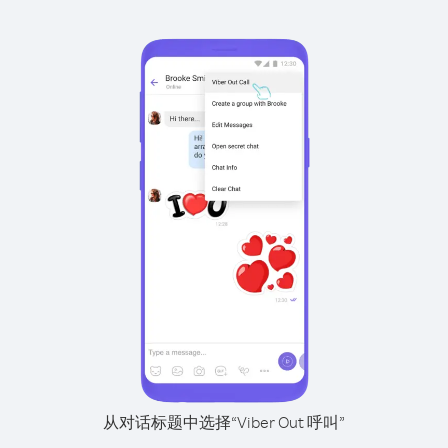
从对话标题中选择“Viber Out 呼叫”