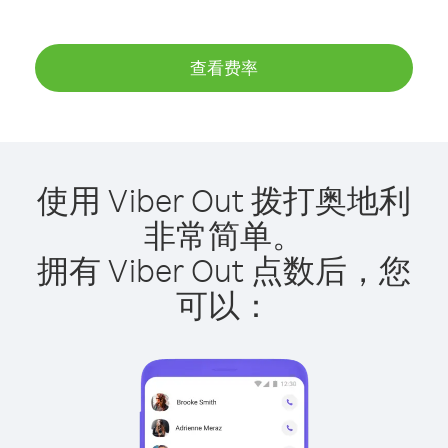
查看费率
使用 Viber Out 拨打奥地利
非常简单。
拥有 Viber Out 点数后，您
可以：