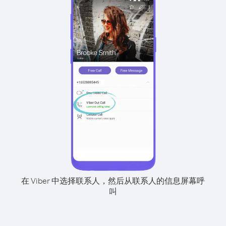
在 Viber 中选择联系人，然后从联系人的信息屏幕呼
叫