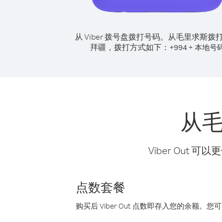
从 Viber 拨号盘拨打号码。
从毛里求斯拨
拜疆，拨打方式如下：
+
+
994
本地号
从
Viber Ou
点数套餐
购买后 Viber Out 点数即存入您的余额。