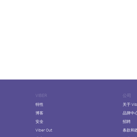
VIBER
公司
特性
关于 Vib
博客
品牌中
安全
招聘
Viber Out
条款和