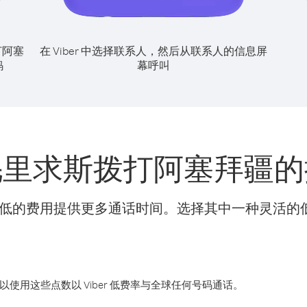
打阿塞
在 Viber 中选择联系人，然后从联系人的信息屏
幕呼叫
码
毛里求斯拨打阿塞拜疆的
t 可以更低的费用提供更多通话时间。选择其中一种灵活
您可以使用这些点数以 Viber 低费率与全球任何号码通话。