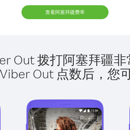
查看阿塞拜疆费率
ber Out 拨打阿塞拜
Viber Out 点数后，