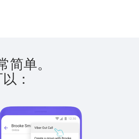
疆非常简单。
您可以：