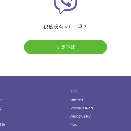
仍然没有 Viber 吗？
立即下载
下载
er
Android
心
iPhone & iPad
Windows PC
政策
Mac