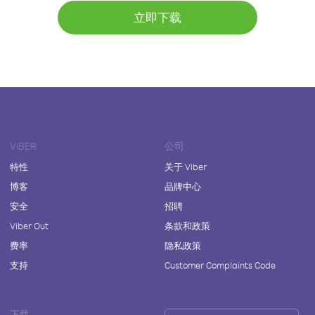
立即下载
VIBER
公司
特性
关于 Viber
博客
品牌中心
安全
招聘
Viber Out
条款和政策
费率
隐私政策
支持
Customer Complaints Code
下载