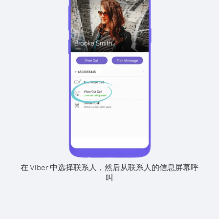
在 Viber 中选择联系人，然后从联系人的信息屏幕呼
叫