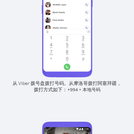
从 Viber 拨号盘拨打号码。
从摩洛哥拨打阿塞拜疆，
拨打方式如下：
+
+
994
本地号码