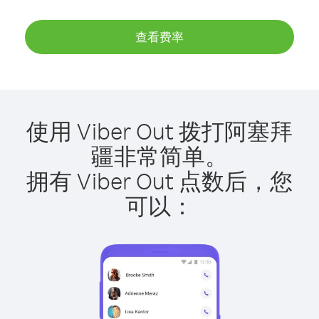
查看费率
使用 Viber Out 拨打阿塞拜
疆非常简单。
拥有 Viber Out 点数后，您
可以：