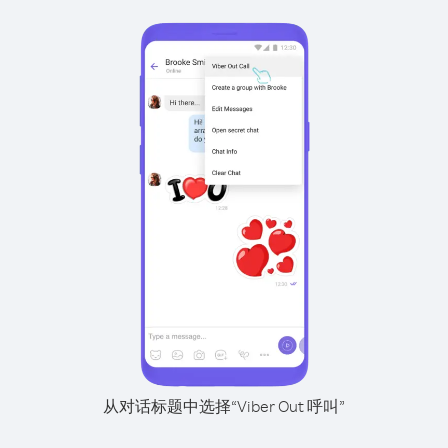
从对话标题中选择“Viber Out 呼叫”