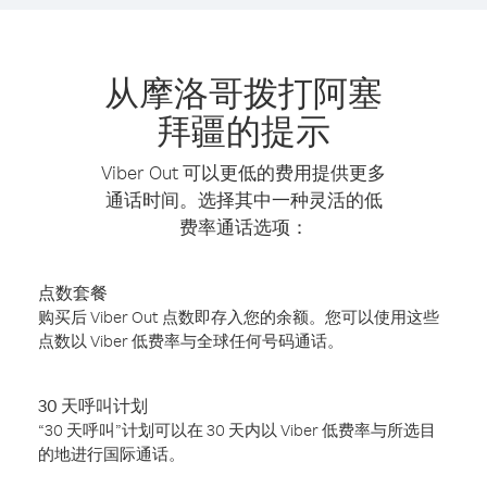
从摩洛哥拨打阿塞
拜疆的提示
Viber Out 可以更低的费用提供更多
通话时间。选择其中一种灵活的低
费率通话选项：
点数套餐
购买后 Viber Out 点数即存入您的余额。您可以使用这些
点数以 Viber 低费率与全球任何号码通话。
30 天呼叫计划
“30 天呼叫”计划可以在 30 天内以 Viber 低费率与所选目
的地进行国际通话。