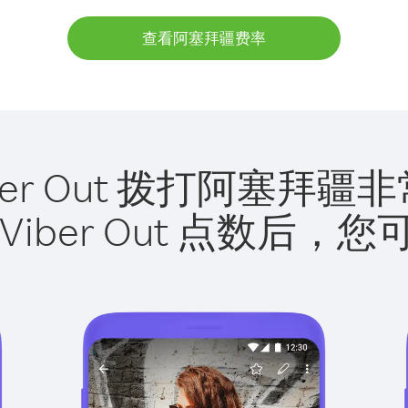
查看阿塞拜疆费率
ber Out 拨打阿塞拜
Viber Out 点数后，