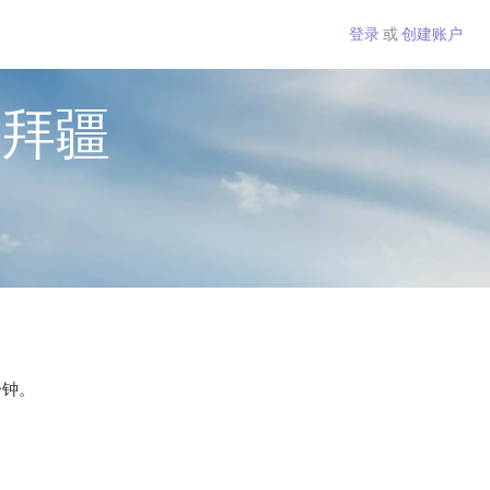
登录
或
创建账户
塞拜疆
分钟。