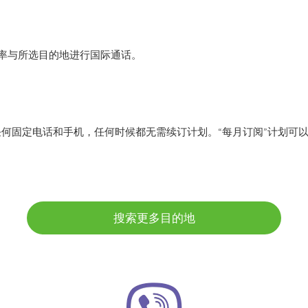
r 低费率与所选目的地进行国际通话。
任何固定电话和手机，任何时候都无需续订计划。“每月订阅”计划可
搜索更多目的地