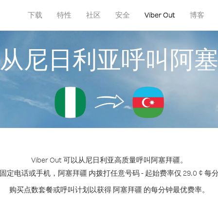
下载
特性
社区
安全
Viber Out
博客
从尼日利亚呼叫阿
Viber Out 可以从尼日利亚高质量呼叫阿塞拜疆。
固定电话或手机，阿塞拜疆 内拨打任意号码 - 起始费率仅 29.0 ¢ 每
购买点数套餐或呼叫计划以获得 阿塞拜疆 的每分钟最优费率。