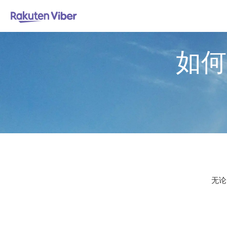
如何
无论