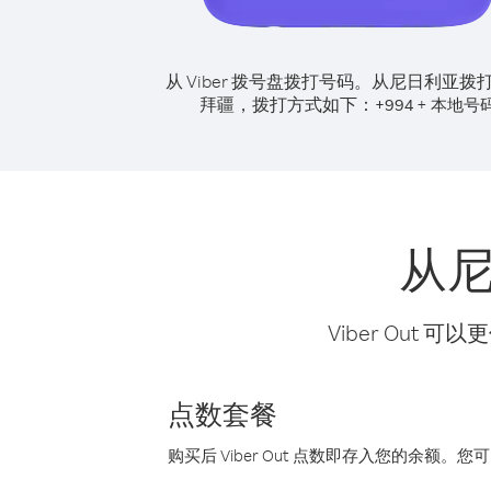
从 Viber 拨号盘拨打号码。
从尼日利亚拨
拜疆，拨打方式如下：
+
+
994
本地号
从
Viber Ou
点数套餐
购买后 Viber Out 点数即存入您的余额。