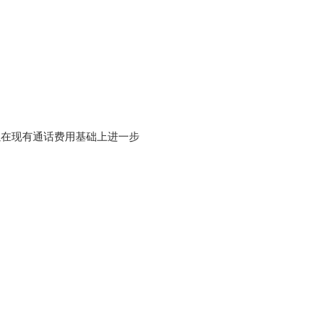
以在现有通话费用基础上进一步