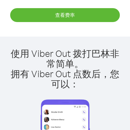
查看费率
使用 Viber Out 拨打巴林非
常简单。
拥有 Viber Out 点数后，您
可以：