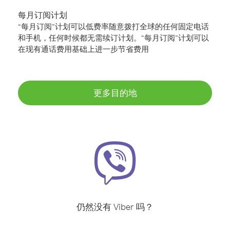
每月订阅计划
“每月订阅”计划可以低费率随意拨打全球的任何固定电话
和手机，任何时候都无需续订计划。“每月订阅”计划可以
在现有通话费用基础上进一步节省费用
更多目的地
仍然没有 Viber 吗？