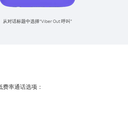
从对话标题中选择“Viber Out 呼叫”
的低费率通话选项：