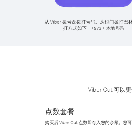
从 Viber 拨号盘拨打号码。
从也门拨打巴
打方式如下：
+
+
973
本地号码
Viber Ou
点数套餐
购买后 Viber Out 点数即存入您的余额。