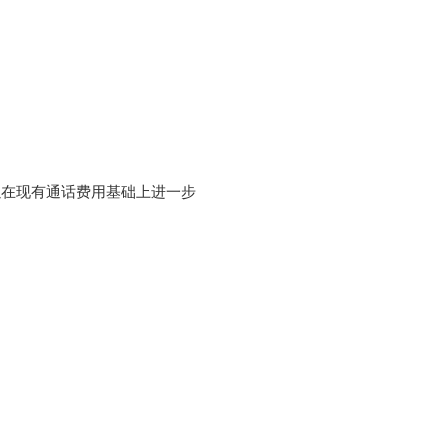
以在现有通话费用基础上进一步