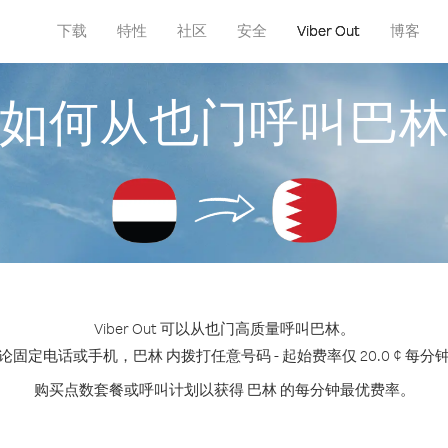
下载
特性
社区
安全
Viber Out
博客
如何从也门呼叫巴
Viber Out 可以从也门高质量呼叫巴林。
论固定电话或手机，巴林 内拨打任意号码 - 起始费率仅 20.0 ¢ 每分
购买点数套餐或呼叫计划以获得 巴林 的每分钟最优费率。