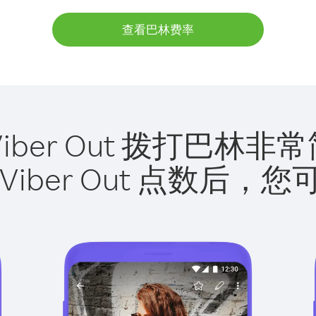
查看巴林费率
Viber Out 拨打巴林非
Viber Out 点数后，