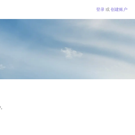
登录
或
创建账户
林
钟。