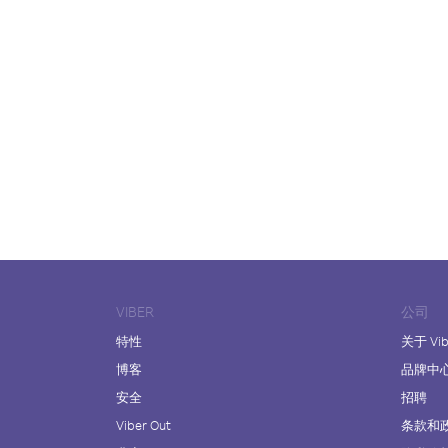
VIBER
公司
特性
关于 Vib
博客
品牌中
安全
招聘
Viber Out
条款和