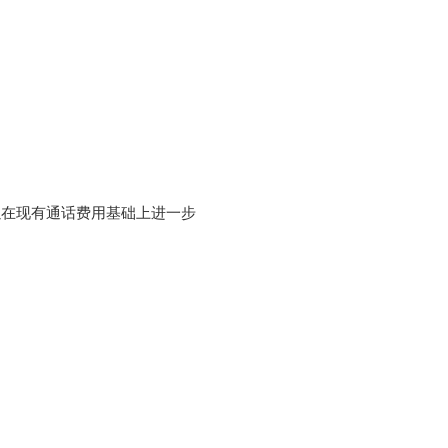
以在现有通话费用基础上进一步