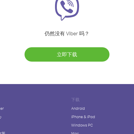
仍然没有 Viber 吗？
立即下载
下载
er
Android
心
iPhone & iPad
Windows PC
政策
Mac