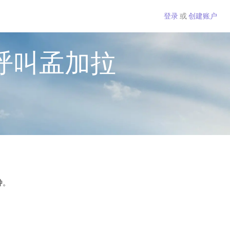
登录
或
创建账户
呼叫孟加拉
钟。