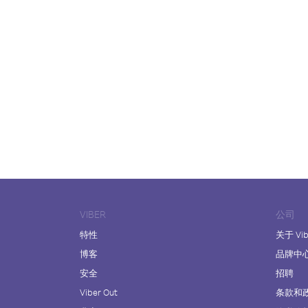
VIBER
公司
特性
关于 Vib
博客
品牌中
安全
招聘
Viber Out
条款和