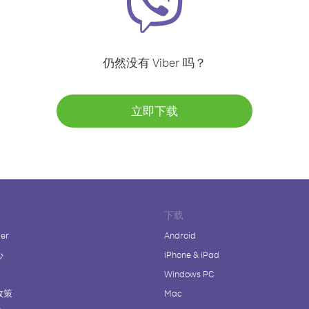
仍然没有 Viber 吗？
立即下载
下载
er
Android
心
iPhone & iPad
Windows PC
政策
Mac