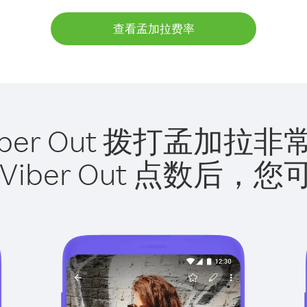
查看孟加拉费率
iber Out 拨打孟加拉
Viber Out 点数后，