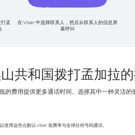
拨打孟
在 Viber 中选择联系人，然后从联系人的信息屏
幕呼叫
码
黑山共和国拨打孟加拉的
t 可以更低的费用提供更多通话时间。选择其中一种灵活
您可以使用这些点数以 Viber 低费率与全球任何号码通话。