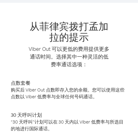
从菲律宾拨打孟加
拉的提示
Viber Out 可以更低的费用提供更多
通话时间。选择其中一种灵活的低
费率通话选项：
点数套餐
购买后 Viber Out 点数即存入您的余额。您可以使用这些
点数以 Viber 低费率与全球任何号码通话。
30 天呼叫计划
“30 天呼叫”计划可以在 30 天内以 Viber 低费率与所选目
的地进行国际通话。