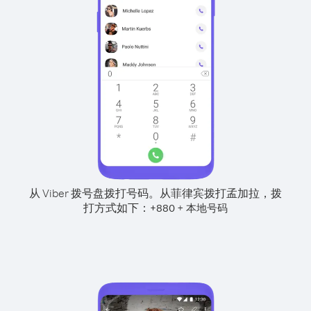
从 Viber 拨号盘拨打号码。
从菲律宾拨打孟加拉，拨
打方式如下：
+
+
880
本地号码