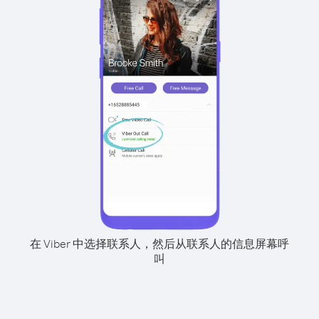
在 Viber 中选择联系人，然后从联系人的信息屏幕呼
叫