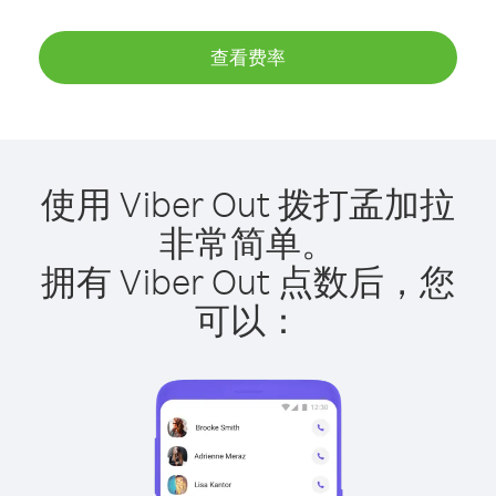
查看费率
使用 Viber Out 拨打孟加拉
非常简单。
拥有 Viber Out 点数后，您
可以：