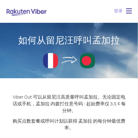
登录
Togg
navig
如何从留尼汪呼叫孟加拉
Viber Out 可以从留尼汪高质量呼叫孟加拉。
无论固定电
话或手机，孟加拉 内拨打任意号码 - 起始费率仅 3.5 ¢ 每
分钟。
购买点数套餐或呼叫计划以获得 孟加拉 的每分钟最优费
率。