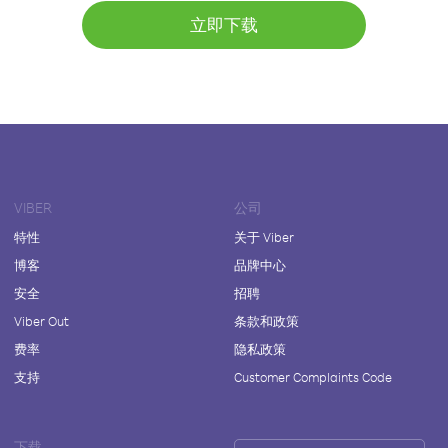
立即下载
VIBER
公司
特性
关于 Viber
博客
品牌中心
安全
招聘
Viber Out
条款和政策
费率
隐私政策
支持
Customer Complaints Code
下载