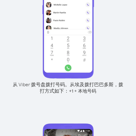
从 Viber 拨号盘拨打号码。
从埃及拨打巴巴多斯，拨
打方式如下：
+
+
1
本地号码