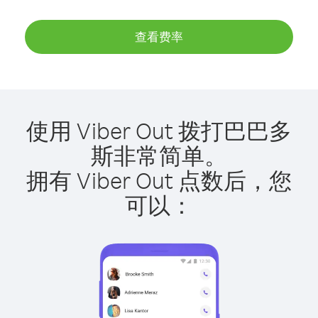
查看费率
使用 Viber Out 拨打巴巴多
斯非常简单。
拥有 Viber Out 点数后，您
可以：