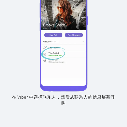
在 Viber 中选择联系人，然后从联系人的信息屏幕呼
叫