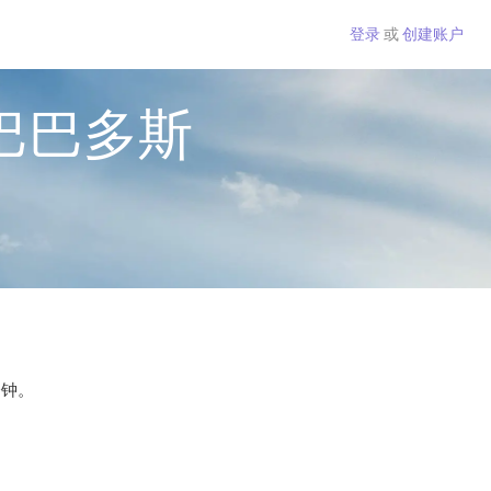
登录
或
创建账户
巴巴多斯
分钟。