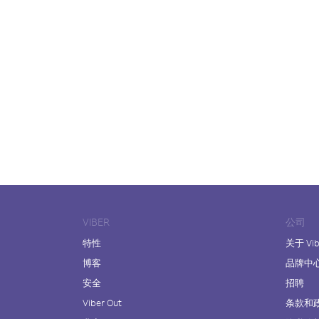
VIBER
公司
特性
关于 Vib
博客
品牌中
安全
招聘
Viber Out
条款和