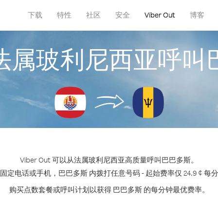
下载
特性
社区
安全
Viber Out
博客
法属玻利尼西亚呼叫
Viber Out 可以从法属玻利尼西亚高质量呼叫巴巴多斯。
固定电话或手机，巴巴多斯 内拨打任意号码 - 起始费率仅 24.9 ¢ 每
购买点数套餐或呼叫计划以获得 巴巴多斯 的每分钟最优费率。