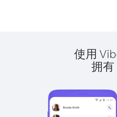
使用 Vi
拥有 