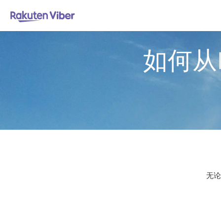
如何从I
无论