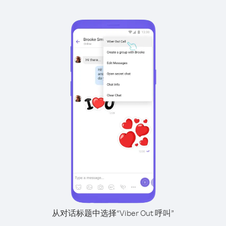
从对话标题中选择“Viber Out 呼叫”