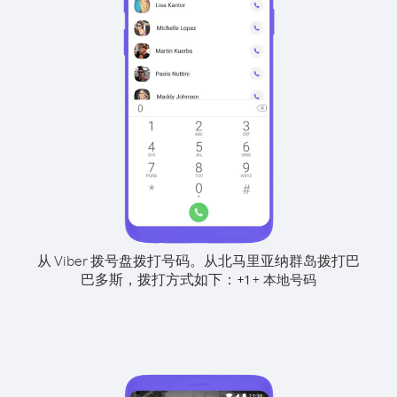
从 Viber 拨号盘拨打号码。
从北马里亚纳群岛拨打巴
巴多斯，拨打方式如下：
+
+
1
本地号码