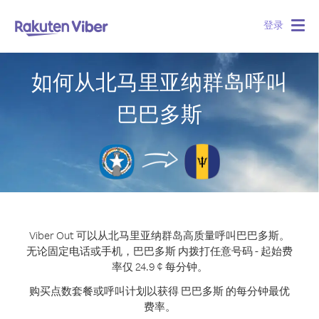
登录
Togg
navig
如何从北马里亚纳群岛呼叫
巴巴多斯
Viber Out 可以从北马里亚纳群岛高质量呼叫巴巴多斯。
无论固定电话或手机，巴巴多斯 内拨打任意号码 - 起始费
率仅 24.9 ¢ 每分钟。
购买点数套餐或呼叫计划以获得 巴巴多斯 的每分钟最优
费率。