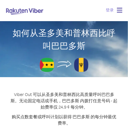
登录
Togg
navig
如何从圣多美和普林西比呼
叫巴巴多斯
Viber Out 可以从圣多美和普林西比高质量呼叫巴巴多
斯。
无论固定电话或手机，巴巴多斯 内拨打任意号码 - 起
始费率仅 24.9 ¢ 每分钟。
购买点数套餐或呼叫计划以获得 巴巴多斯 的每分钟最优
费率。