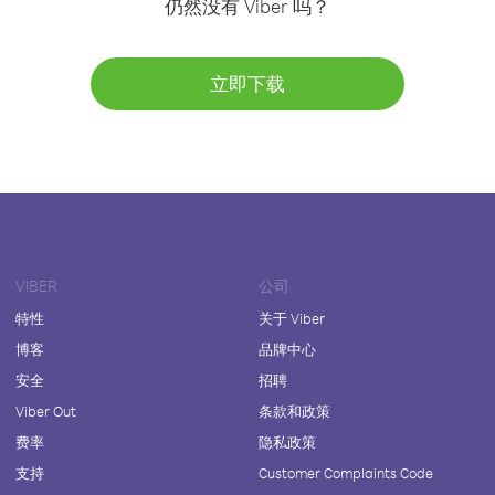
仍然没有 Viber 吗？
立即下载
VIBER
公司
特性
关于 Viber
博客
品牌中心
安全
招聘
Viber Out
条款和政策
费率
隐私政策
支持
Customer Complaints Code