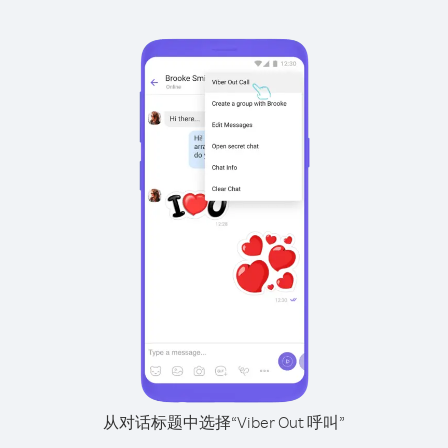
从对话标题中选择“Viber Out 呼叫”