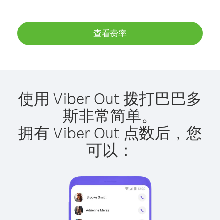
查看费率
使用 Viber Out 拨打巴巴多
斯非常简单。
拥有 Viber Out 点数后，您
可以：