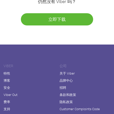
仍然没有 Viber 吗？
立即下载
VIBER
公司
特性
关于 Viber
博客
品牌中心
安全
招聘
Viber Out
条款和政策
费率
隐私政策
支持
Customer Complaints Code