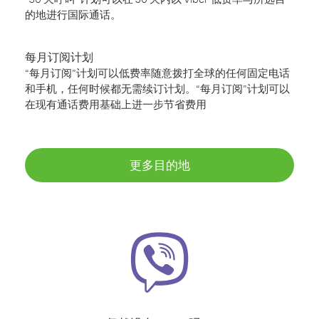
的地进行国际通话。
每月订阅计划
“每月订阅”计划可以低费率随意拨打全球的任何固定电话
和手机，任何时候都无需续订计划。“每月订阅”计划可以
在现有通话费用基础上进一步节省费用
更多目的地