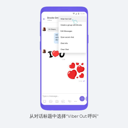
从对话标题中选择“Viber Out 呼叫”