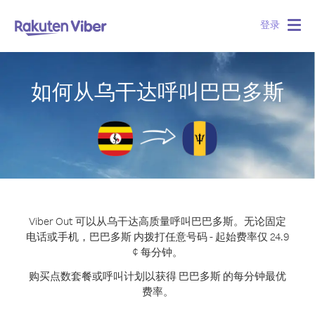
登录
Togg
navig
如何从乌干达呼叫巴巴多斯
Viber Out 可以从乌干达高质量呼叫巴巴多斯。
无论固定
电话或手机，巴巴多斯 内拨打任意号码 - 起始费率仅 24.9
¢ 每分钟。
购买点数套餐或呼叫计划以获得 巴巴多斯 的每分钟最优
费率。