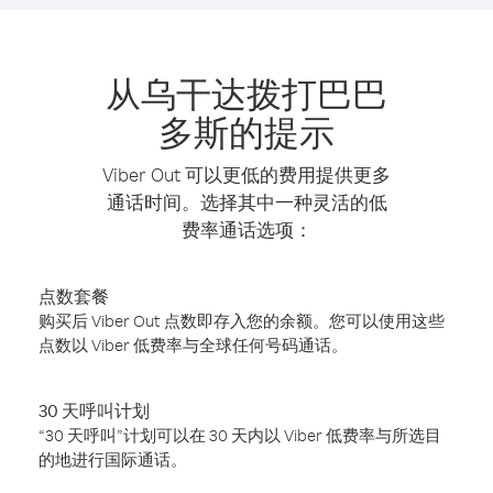
从乌干达拨打巴巴
多斯的提示
Viber Out 可以更低的费用提供更多
通话时间。选择其中一种灵活的低
费率通话选项：
点数套餐
购买后 Viber Out 点数即存入您的余额。您可以使用这些
点数以 Viber 低费率与全球任何号码通话。
30 天呼叫计划
“30 天呼叫”计划可以在 30 天内以 Viber 低费率与所选目
的地进行国际通话。