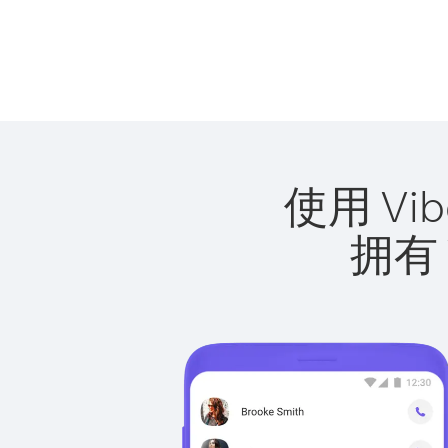
使用 Vi
拥有 