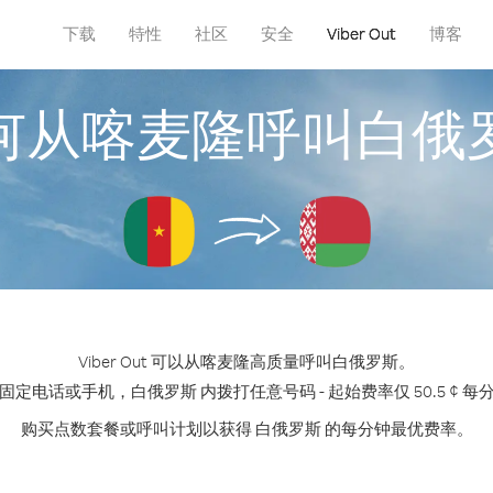
下载
特性
社区
安全
Viber Out
博客
何从喀麦隆呼叫白俄
Viber Out 可以从喀麦隆高质量呼叫白俄罗斯。
固定电话或手机，白俄罗斯 内拨打任意号码 - 起始费率仅 50.5 ¢ 每
购买点数套餐或呼叫计划以获得 白俄罗斯 的每分钟最优费率。