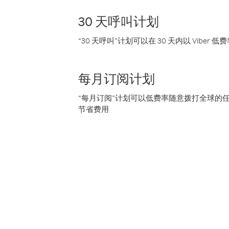
30 天呼叫计划
“30 天呼叫”计划可以在 30 天内以 Vibe
每月订阅计划
“每月订阅”计划可以低费率随意拨打全球的
节省费用