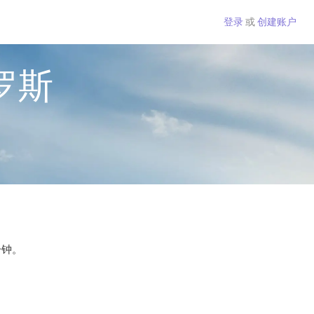
登录
或
创建账户
罗斯
分钟。