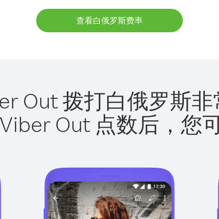
查看白俄罗斯费率
ber Out 拨打白俄罗
Viber Out 点数后，