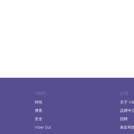
VIBER
公司
特性
关于 Vib
博客
品牌中
安全
招聘
Viber Out
条款和