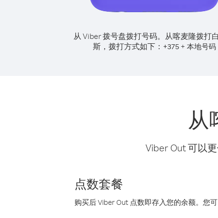
从 Viber 拨号盘拨打号码。
从喀麦隆拨打
斯，拨打方式如下：
+
+
375
本地号码
从
Viber Ou
点数套餐
购买后 Viber Out 点数即存入您的余额。