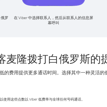
白俄罗
在 Viber 中选择联系人，然后从联系人的信息屏
幕呼叫
喀麦隆拨打白俄罗斯的
t 可以更低的费用提供更多通话时间。选择其中一种灵活
您可以使用这些点数以 Viber 低费率与全球任何号码通话。