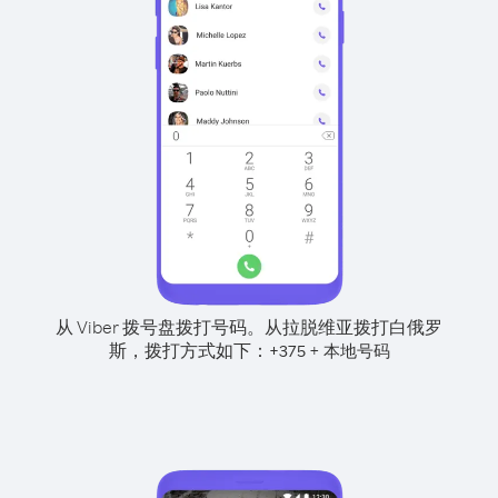
从 Viber 拨号盘拨打号码。
从拉脱维亚拨打白俄罗
斯，拨打方式如下：
+
+
375
本地号码