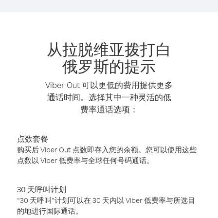
从拉脱维亚拨打白
俄罗斯的提示
Viber Out 可以更低的费用提供更多
通话时间。选择其中一种灵活的低
费率通话选项：
点数套餐
购买后 Viber Out 点数即存入您的余额。您可以使用这些
点数以 Viber 低费率与全球任何号码通话。
30 天呼叫计划
“30 天呼叫”计划可以在 30 天内以 Viber 低费率与所选目
的地进行国际通话。