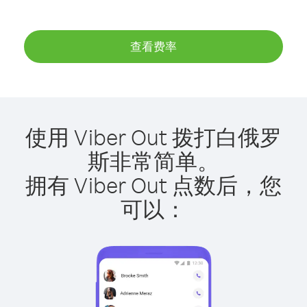
查看费率
使用 Viber Out 拨打白俄罗
斯非常简单。
拥有 Viber Out 点数后，您
可以：