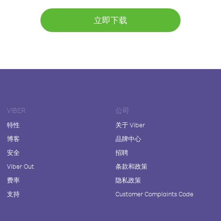
立即下载
VIBER
公司
特性
关于 Viber
博客
品牌中心
安全
招聘
Viber Out
条款和政策
费率
隐私政策
支持
Customer Complaints Code